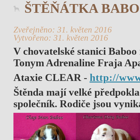
ŠTĚŇÁTKA BAB
Zveřejněno: 31. květen 2016
Vytvořeno: 31. květen 2016
V chovatelské stanici Baboo
Tonym Adrenaline Fraja Apa
Ataxie CLEAR -
http://www
Štěnda mají velké předpokla
společník. Rodiče jsou vynik