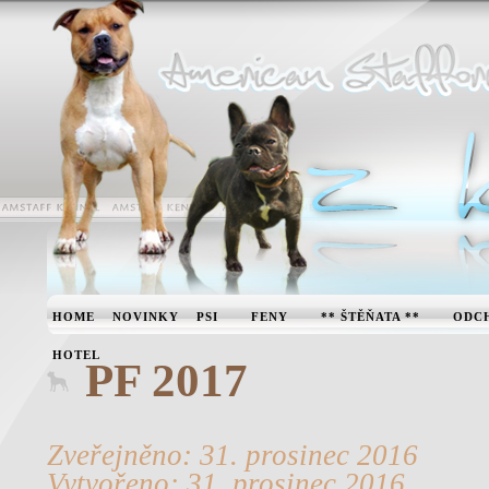
HOME
NOVINKY
PSI
FENY
** ŠTĚŇATA **
ODC
HOTEL
PF 2017
Zveřejněno: 31. prosinec 2016
Vytvořeno: 31. prosinec 2016